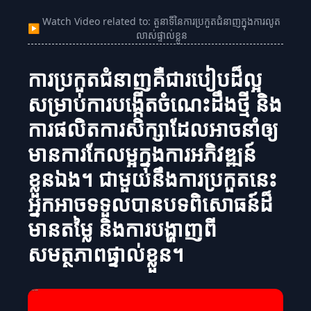
Watch Video related to: តួនាទីនៃការប្រកួតជំនាញក្នុងការលូត
▶
លាស់ផ្ទាល់ខ្លួន
ការប្រកួតជំនាញគឺជារបៀបដ៏ល្អ
សម្រាប់ការបង្កើតចំណេះដឹងថ្មី និង
ការផលិតការសិក្សាដែលអាចនាំឲ្យ
មានការកែលម្អក្នុងការអភិវឌ្ឍន៍
ខ្លួនឯង។ ជាមួយនឹងការប្រកួតនេះ
អ្នកអាចទទួលបានបទពិសោធន៍ដ៏
មានតម្លៃ និងការបង្ហាញពី
សមត្ថភាពផ្ទាល់ខ្លួន។