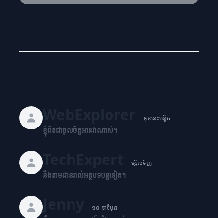
មតិអ្នកប្រើ
WebExplorer
មុននេះបន្តិច
ខ្ញុំពិតជាចូលចិត្តអានវាណាស់។
TechExpert
ម្សិលមិញ
នឹងតាមដានរាល់អត្ថបទបន្តទៀត។
Jenny
១០ នាទីមុន