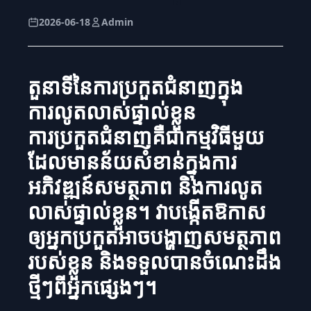
2026-06-18
Admin
តួនាទីនៃការប្រកួតជំនាញក្នុង
ការលូតលាស់ផ្ទាល់ខ្លួន
ការប្រកួតជំនាញគឺជាកម្មវិធីមួយ
ដែលមានន័យសំខាន់ក្នុងការ
អភិវឌ្ឍន៍សមត្ថភាព និងការលូត
លាស់ផ្ទាល់ខ្លួន។ វាបង្កើតឱកាស
ឲ្យអ្នកប្រកួតអាចបង្ហាញសមត្ថភាព
របស់ខ្លួន និងទទួលបានចំណេះដឹង
ថ្មីៗពីអ្នកផ្សេងៗ។