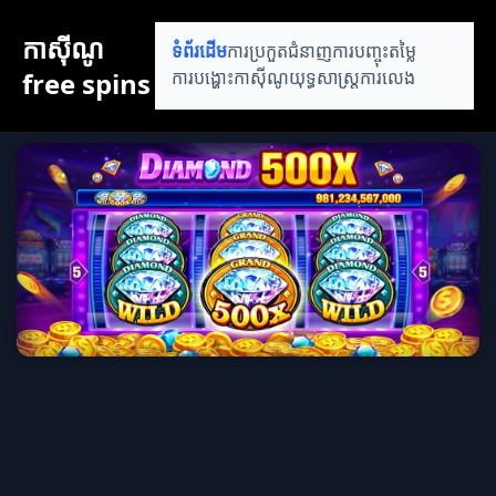
កាស៊ីណូ
ទំព័រដើម
ការប្រកួតជំនាញ
ការបញ្ចុះតម្លៃ
free spins
ការបង្ហោះកាស៊ីណូ
យុទ្ធសាស្ត្រការលេង
តួនាទីនៃការប្រកួតជំនាញក្នុង
ការលូតលាស់ផ្ទាល់ខ្លួន