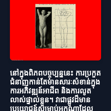
នៅក្នុងពិភពបច្ចុប្បន្ននេះ ការប្រកួត
ជំនាញកាន់តែមានសារៈសំខាន់ក្នុង
ការអភិវឌ្ឍន៍អាជីព និងការលូត
លាស់ផ្ទាល់ខ្លួន។ វាជាផ្លូវដ៏មាន
ប្រយោជន៍សម្រាប់អ្នកណាដែល