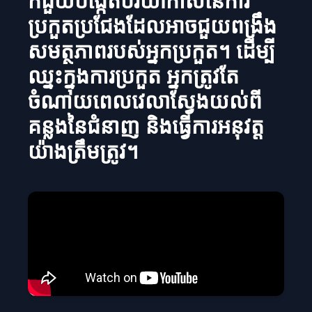
ក៏ជួយបង្កើតបរិយាកាសនៃការ
ប្រកួតប្រជែងដែលអាចជួយពង្រឹង
សមត្ថភាពរបស់អ្នកប្រកួត។ ដើម្បី
ឈ្នះក្នុងការប្រកួត អ្នកត្រូវតែ
ចំណាយពេលវេលាស្វែងយល់ពី
គន្លងនៃជំនាញ និងធ្វើការអនុវត្ត
យ៉ាងត្រឹមត្រូវ។