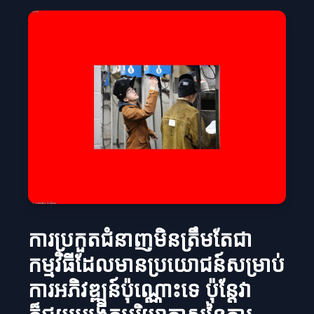
ការប្រកួតជំនាញមិនត្រឹមតែជា
កម្មវិធីដែលមានប្រយោជន៍សម្រាប់
ការអភិវឌ្ឍន៍ប៉ុណ្ណោះទេ ប៉ុន្តែវា