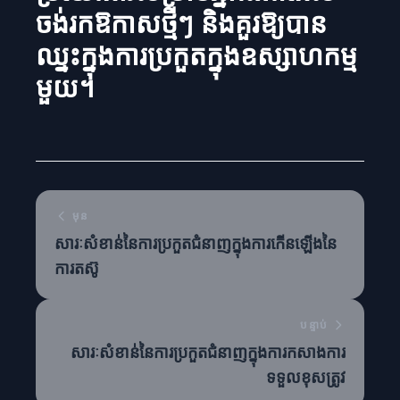
ចង់រកឱកាសថ្មីៗ និងគួរឱ្យបាន
ឈ្នះក្នុងការប្រកួតក្នុងឧស្សាហកម្ម
មួយ។
មុន
សារៈសំខាន់នៃការប្រកួតជំនាញក្នុងការកើនឡើងនៃ
ការតស៊ូ
បន្ទាប់
សារៈសំខាន់នៃការប្រកួតជំនាញក្នុងការកសាងការ
ទទួលខុសត្រូវ