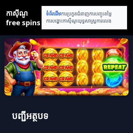
កាស៊ីណូ
ទំព័រដើម
ការប្រកួតជំនាញ
ការបញ្ចុះតម្លៃ
free spins
ការបង្ហោះកាស៊ីណូ
យុទ្ធសាស្ត្រការលេង
បញ្ជីអត្ថបទ