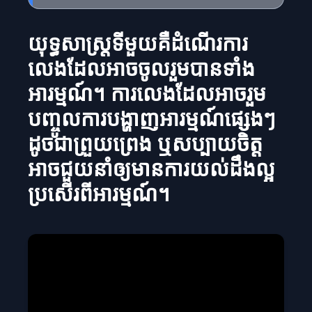
យុទ្ធសាស្ត្រទីមួយគឺដំណើរការ
លេងដែលអាចចូលរួមបានទាំង
អារម្មណ៍។ ការលេងដែលអាចរួម
បញ្ចូលការបង្ហាញអារម្មណ៍ផ្សេងៗ
ដូចជាព្រួយព្រេង ឬសប្បាយចិត្ត
អាចជួយនាំឲ្យមានការយល់ដឹងល្អ
ប្រសើរពីអារម្មណ៍។