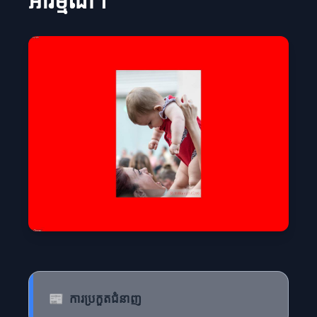
អារម្មណ៍។
📰
ការប្រកួតជំនាញ