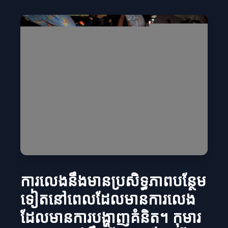
ការលេងនឹងមានប្រសិទ្ធភាពបន្ថែម
ទៀតនៅពេលដែលមានការលេង
ដែលមានការបង្ហាញគំនិត។ កុមារ