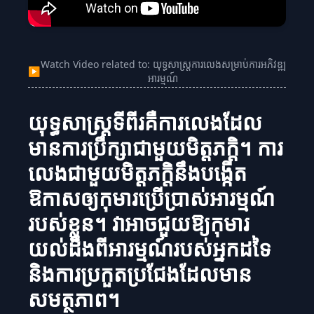
Watch Video related to: យុទ្ធសាស្ត្រការលេងសម្រាប់ការអភិវឌ្ឍ
▶
អារម្មណ៍
យុទ្ធសាស្ត្រទីពីរគឺការលេងដែល
មានការប្រឹក្សាជាមួយមិត្តភក្តិ។ ការ
លេងជាមួយមិត្តភក្តិនឹងបង្កើត
ឱកាសឲ្យកុមារប្រើប្រាស់អារម្មណ៍
របស់ខ្លួន។ វាអាចជួយឱ្យកុមារ
យល់ដឹងពីអារម្មណ៍របស់អ្នកដទៃ
និងការប្រកួតប្រជែងដែលមាន
សមត្ថភាព។