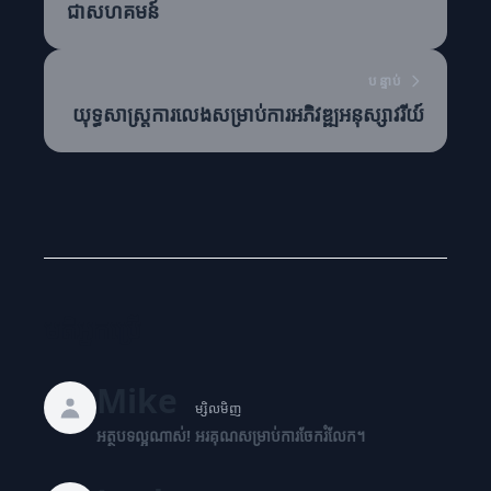
ជាសហគមន៍
បន្ទាប់
យុទ្ធសាស្ត្រការលេងសម្រាប់ការអភិវឌ្ឍអនុស្សាវរីយ៍
មតិអ្នកប្រើ
Mike
ម្សិលមិញ
អត្ថបទល្អណាស់! អរគុណសម្រាប់ការចែករំលែក។