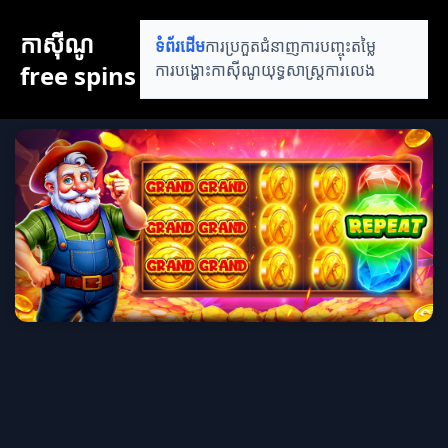
កាស៊ីណូ
ទំព័រដើម
ការប្រកួតជំនាញ
ការបញ្ចុះតម្លៃ
free spins
ការបង្ហោះកាស៊ីណូ
យុទ្ធសាស្ត្រការលេង
យុទ្ធសាស្ត្រការលេងសម្រាប់ការ
អភិវឌ្ឍអារម្មណ៍