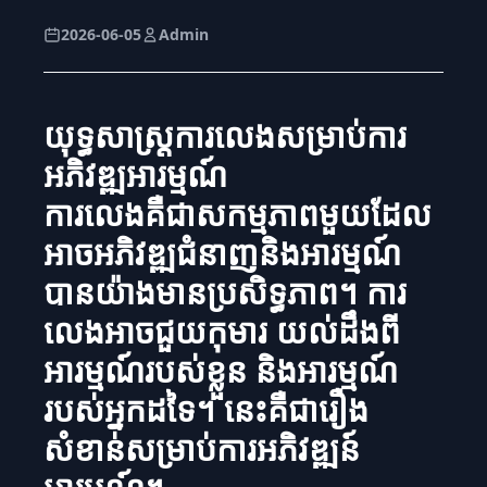
2026-06-05
Admin
យុទ្ធសាស្ត្រការលេងសម្រាប់ការ
អភិវឌ្ឍអារម្មណ៍
ការលេងគឺជាសកម្មភាពមួយដែល
អាចអភិវឌ្ឍជំនាញនិងអារម្មណ៍
បានយ៉ាងមានប្រសិទ្ធភាព។ ការ
លេងអាចជួយកុមារ យល់ដឹងពី
អារម្មណ៍របស់ខ្លួន និងអារម្មណ៍
របស់អ្នកដទៃ។ នេះគឺជារឿង
សំខាន់សម្រាប់ការអភិវឌ្ឍន៍