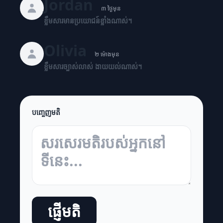
Jordan
៣ ថ្ងៃមុន
ខ្លឹមសារមានប្រយោជន៍ខ្លាំងណាស់។
Olivia
២ ម៉ោងមុន
ខ្លឹមសារច្បាស់លាស់ ងាយយល់ណាស់។
បញ្ចេញមតិ
ផ្ញើមតិ