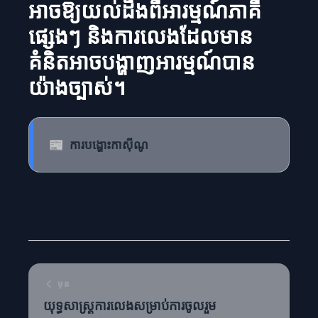
អាចឱ្យយល់ដឹងពីអារម្មណ៍ភាគី
ផ្សេងៗ និងការលេងដែលមាន
គំនិតអាចបង្ហាញអារម្មណ៍បាន
យ៉ាងច្បាស់។
📰
ការបង្ហោះកាស៊ីណូ
មុន
យុទ្ធសាស្ត្រការលេងសម្រាប់ការចូលរួម