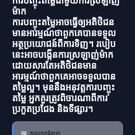
ការបញ្ចុះតម្លៃជាមួយការស្រឡាញ់
ម៉ាក
ការបញ្ចុះតម្លៃអាចធ្វើឲ្យអតិថិជន
មានអារម្មណ៍ថាពួកគេបានទទួល
អត្ថប្រយោជន៍ពីការទិញ។ របៀប
នេះអាចបង្កើនការស្រឡាញ់ម៉ាក
ដោយសារតែអតិថិជនមាន
អារម្មណ៍ថាពួកគេអាចទទួលបាន
តម្លៃល្អ។ មុននឹងអនុវត្តការបញ្ចុះ
តម្លៃ អ្នកគួរត្រូវពិចារណាពីការ
ប្រកួតប្រជែង និងទីផ្សារ។
📰
ការប្រកួតជំនាញ