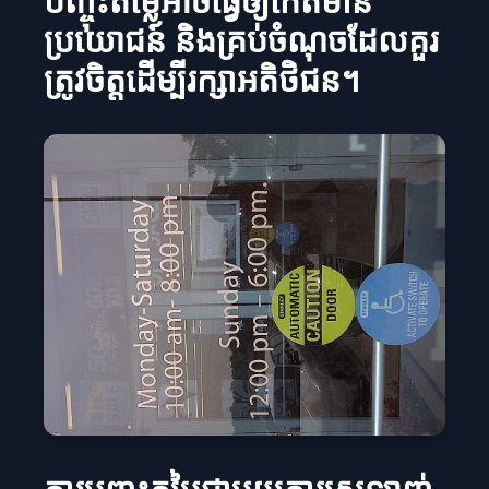
បញ្ចុះតម្លៃអាចធ្វើឲ្យកើតមាន
ប្រយោជន៍ និងគ្រប់ចំណុចដែលគួរ
ត្រូវចិត្ដដើម្បីរក្សាអតិថិជន។