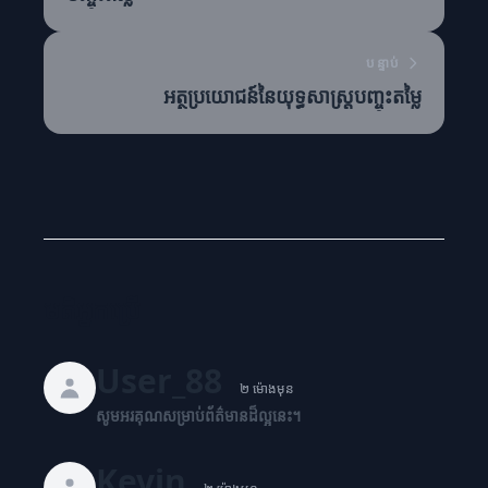
បន្ទាប់
អត្ថប្រយោជន៍នៃយុទ្ធសាស្ត្របញ្ចុះតម្លៃ
មតិអ្នកប្រើ
User_88
២ ម៉ោងមុន
សូមអរគុណសម្រាប់ព័ត៌មានដ៏ល្អនេះ។
Kevin