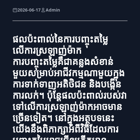
2026-06-17
Admin
ផលប៉ះពាល់នៃការបញ្ចុះតម្លៃ
លើការស្រឡាញ់ម៉ាក
ការបញ្ចុះតម្លៃគឺជាគន្លងសំខាន់
មួយសម្រាប់អាជីវកម្មណាមួយក្នុង
ការទាក់ទាញអតិថិជន និងបង្កើន
ការលក់។ ប៉ុន្តែផលប៉ះពាល់របស់វា
ទៅលើការស្រឡាញ់ម៉ាកអាចមាន
ច្រើនទៀត។ នៅក្នុងអត្ថបទនេះ
យើងនឹងពិភាក្សាអំពីវិធីដែលការ