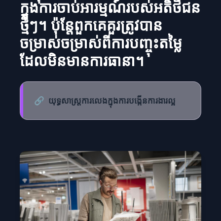
ក្នុងការចាប់អារម្មណ៍របស់អតិថិជន
ថ្មីៗ។ ប៉ុន្តែពួកគេគួរត្រូវបាន
ចម្រាស់ចម្រាស់ពីការបញ្ចុះតម្លៃ
ដែលមិនមានការធានា។
🔗
យុទ្ធសាស្ត្រការលេងក្នុងការបង្កើនការងារល្អ