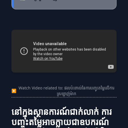
Watch Video related to: ផលប៉ះពាល់នៃការបញ្ចុះតម្លៃលើការ
▶
ស្រឡាញ់ម៉ាក
នៅក្នុងស្ថានការណ៍ជាក់លាក់ ការ
បញ្ចុះតម្លៃអាចក្លាយជាឧបករណ៍