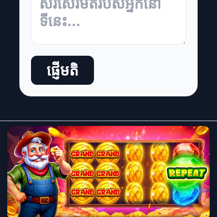
ផ្ញើមតិ