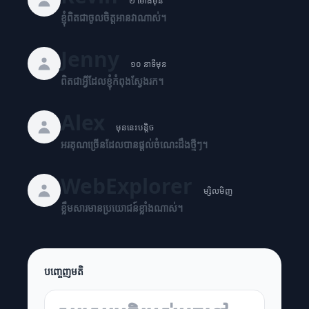
២ ម៉ោងមុន
ខ្ញុំពិតជាចូលចិត្តអានវាណាស់។
Jenny
១០ នាទីមុន
ពិតជាអ្វីដែលខ្ញុំកំពុងស្វែងរក។
Alex
មុននេះបន្តិច
អរគុណច្រើនដែលបានផ្តល់ចំណេះដឹងថ្មីៗ។
WebExplorer
ម្សិលមិញ
ខ្លឹមសារមានប្រយោជន៍ខ្លាំងណាស់។
បញ្ចេញមតិ