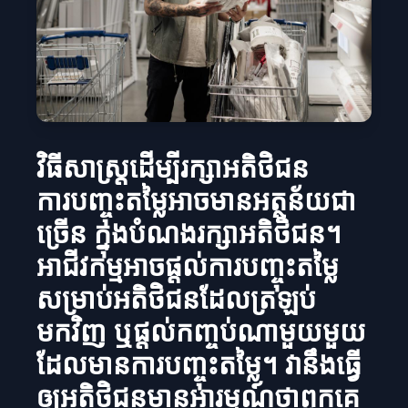
វិធីសាស្ត្រដើម្បីរក្សាអតិថិជន
ការបញ្ចុះតម្លៃអាចមានអត្ថន័យជា
ច្រើន ក្នុងបំណងរក្សាអតិថិជន។
អាជីវកម្មអាចផ្តល់ការបញ្ចុះតម្លៃ
សម្រាប់អតិថិជនដែលត្រឡប់
មកវិញ ឬផ្តល់កញ្ចប់​ណាមួយមួយ
ដែលមានការបញ្ចុះតម្លៃ។ វានឹងធ្វើ
ឲ្យអតិថិជនមានអារម្មណ៍ថាពួកគេ