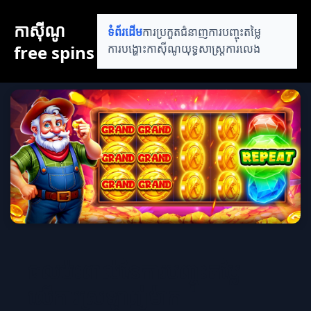
កាស៊ីណូ
ទំព័រដើម
ការប្រកួតជំនាញ
ការបញ្ចុះតម្លៃ
free spins
ការបង្ហោះកាស៊ីណូ
យុទ្ធសាស្ត្រការលេង
ផលប៉ះពាល់នៃការបញ្ចុះតម្លៃ
លើការស្រឡាញ់ម៉ាក