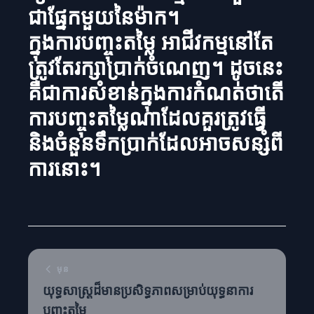
ជាផ្នែកមួយនៃម៉ាក។
ក្នុងការបញ្ចុះតម្លៃ អាជីវកម្មនៅតែ
ត្រូវតែរក្សាប្រាក់ចំណេញ។ ដូចនេះ
គឺជាការសំខាន់ក្នុងការកំណត់ថាតើ
ការបញ្ចុះតម្លៃណាដែលគួរត្រូវធ្វើ
និងចំនួនទឹកប្រាក់ដែលអាចសន្សំពី
ការនោះ។
មុន
យុទ្ធសាស្ត្រដ៏មានប្រសិទ្ធភាពសម្រាប់យុទ្ធនាការ
បញ្ចុះតម្លៃ